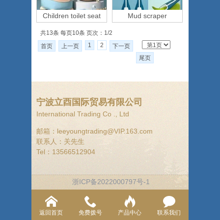
Children toilet seat
Mud scraper
共13条 每页10条 页次：1/2
1
2
首页
上一页
下一页
尾页
宁波立酉国际贸易有限公司
International Trading Co ., Ltd
邮箱：leeyoungtrading@VIP.163.com
联系人：关先生
Tel：13566512904
浙ICP备2022000797号-1
返回首页
免费拨号
产品中心
联系我们