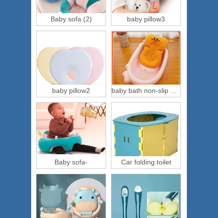
Baby sofa (2)
baby pillow3
baby pillow2
baby bath non-slip mat
Baby sofa-
Car folding toilet